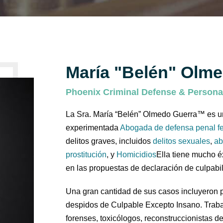
María "Belén" Olm
Phoenix Criminal Defense & Personal
La Sra. María “Belén” Olmedo Guerra™ es un
experimentada
Abogada de defensa penal f
delitos graves, incluidos
delitos sexuales
,
ab
prostitución
, y
Homicidios
Ella tiene mucho é
en las propuestas de declaración de culpabil
Una gran cantidad de sus casos incluyeron 
despidos de Culpable Excepto Insano. Traba
forenses, toxicólogos, reconstruccionistas d