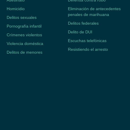
Asesinato
Defensa contra robo
Homicidio
Eliminación de antecedentes
penales de marihuana
Delitos sexuales
Delitos federales
Pornografía infantil
Delito de DUI
Crímenes violentos
Escuchas telefónicas
Violencia doméstica
Resistiendo el arresto
Delitos de menores