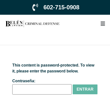
602-715-0908
This content is password-protected. To view
it, please enter the password below.
Contraseña: